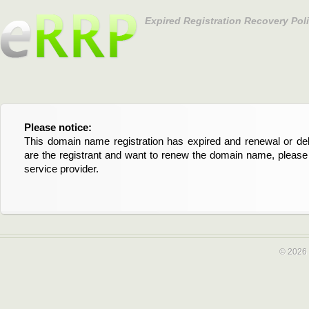
Expired Registration Recovery Pol
Please notice:
Bitte beachten Sie:
This domain name registration has expired and renewal or dele
Diese Domainregistrierung ist abgelaufen und die Verläng
are the registrant and want to renew the domain name, please 
Domain stehen an. Wenn Sie der Registrant sind und di
service provider.
verlängern möchten, kontaktieren Sie bitte Ihren Service-Provid
© 2026